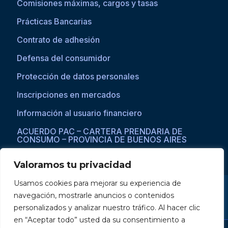
Comisiones máximas, cargos y tasas
Prácticas Bancarias
Contrato de adhesión
Defensa del consumidor
Protección de datos personales
Inscripciones en mercados
Información al usuario financiero
ACUERDO PAC – CARTERA PRENDARIA DE
CONSUMO – PROVINCIA DE BUENOS AIRES
Valoramos tu privacidad
Usamos cookies para mejorar su experiencia de
Si asistís a una persona con dificultades visuales para acceder a la
navegación, mostrarle anuncios o contenidos
web, por favor ingresar a través del explorador Microsoft Edge,
donde se habilita la opción de
reproducción de texto a voz
.
personalizados y analizar nuestro tráfico. Al hacer clic
en “Aceptar todo” usted da su consentimiento a