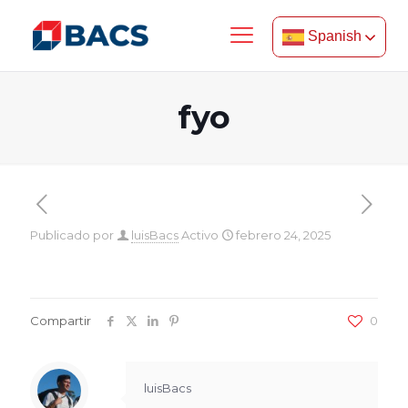
Spanish
fyo
Publicado por
luisBacs
Activo
febrero 24, 2025
Compartir
0
luisBacs