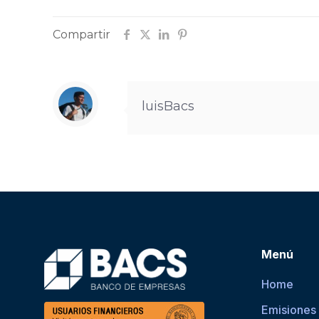
Compartir
luisBacs
Menú
Home
Emisiones