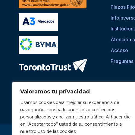
Plazos Fij
Infoinvers
Institucion
Atención a
Acceso
Preguntas
Valoramos tu privacidad
Usamos cookies para mejorar su experiencia de
navegación, mostrarle anuncios o contenidos
personalizados y analizar nuestro tráfico. Al hacer clic
en “Aceptar todo” usted da su consentimiento a
Si asistís a una persona con dificultades visuales para ac
nuestro uso de las cookies.