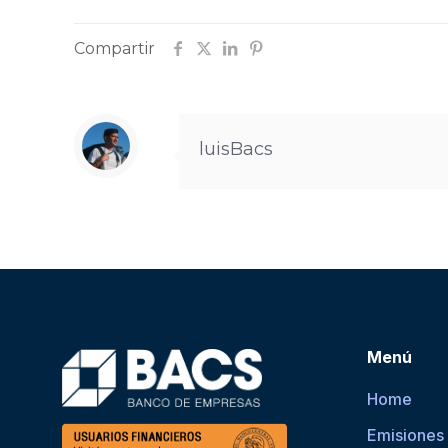
Compartir
luisBacs
Menú
Home
Emisiones