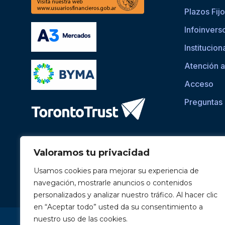
Plazos Fij
Infoinvers
Institucion
Atención a
Acceso
Preguntas
Valoramos tu privacidad
Usamos cookies para mejorar su experiencia de
navegación, mostrarle anuncios o contenidos
personalizados y analizar nuestro tráfico. Al hacer clic
en “Aceptar todo” usted da su consentimiento a
Si asistís a una persona con dificultades visuales para ac
nuestro uso de las cookies.