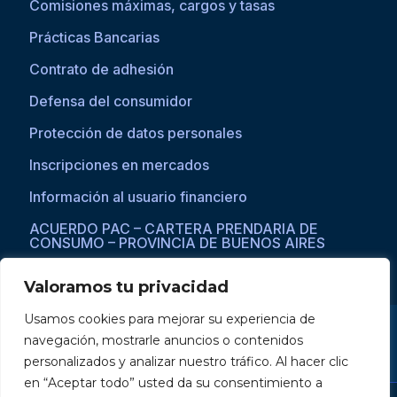
Comisiones máximas, cargos y tasas
Prácticas Bancarias
Contrato de adhesión
Defensa del consumidor
Protección de datos personales
Inscripciones en mercados
Información al usuario financiero
ACUERDO PAC – CARTERA PRENDARIA DE
CONSUMO – PROVINCIA DE BUENOS AIRES
Valoramos tu privacidad
Usamos cookies para mejorar su experiencia de
Si asistís a una persona con dificultades visuales para acceder a la
navegación, mostrarle anuncios o contenidos
web, por favor ingresar a través del explorador Microsoft Edge,
donde se habilita la opción de
reproducción de texto a voz
.
personalizados y analizar nuestro tráfico. Al hacer clic
en “Aceptar todo” usted da su consentimiento a