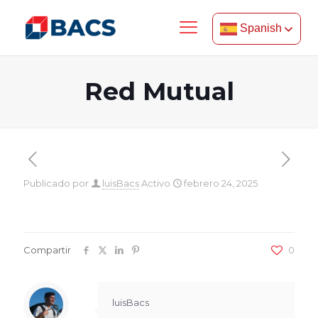
Spanish
Red Mutual
Publicado por
luisBacs
Activo
febrero 24, 2025
Compartir
0
luisBacs