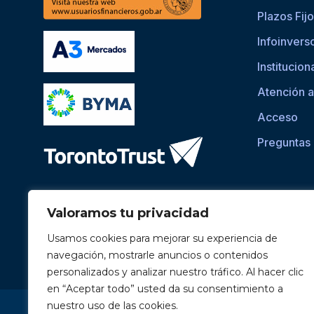
Plazos Fij
Infoinvers
Institucion
Atención a
Acceso
Preguntas
Valoramos tu privacidad
Usamos cookies para mejorar su experiencia de
navegación, mostrarle anuncios o contenidos
personalizados y analizar nuestro tráfico. Al hacer clic
en “Aceptar todo” usted da su consentimiento a
Si asistís a una persona con dificultades visuales para ac
nuestro uso de las cookies.