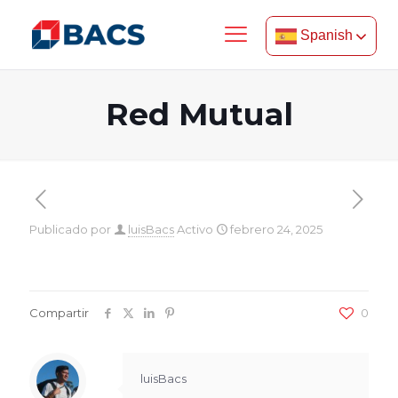
Spanish
Red Mutual
Publicado por
luisBacs
Activo
febrero 24, 2025
Compartir
0
luisBacs