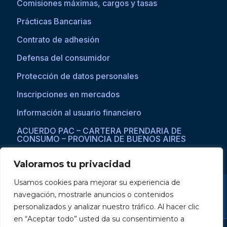
Comisiones máximas, cargos y tasas
Prácticas Bancarias
Contrato de adhesión
Defensa del consumidor
Protección de datos personales
Inscripciones en mercados
Información al usuario financiero
ACUERDO PAC – CARTERA PRENDARIA DE
CONSUMO – PROVINCIA DE BUENOS AIRES
Valoramos tu privacidad
Usamos cookies para mejorar su experiencia de
Si asistís a una persona con dificultades visuales para acceder a la
navegación, mostrarle anuncios o contenidos
web, por favor ingresar a través del explorador Microsoft Edge,
donde se habilita la opción de
reproducción de texto a voz
.
personalizados y analizar nuestro tráfico. Al hacer clic
en “Aceptar todo” usted da su consentimiento a