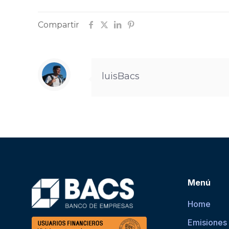
Compartir
luisBacs
Menú
Home
Emisiones