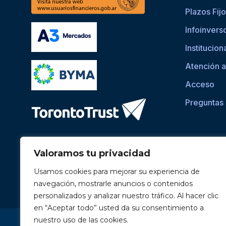
Plazos Fij
Infoinvers
Institucion
Atención a
Acceso
Preguntas
Valoramos tu privacidad
Usamos cookies para mejorar su experiencia de
navegación, mostrarle anuncios o contenidos
personalizados y analizar nuestro tráfico. Al hacer clic
en “Aceptar todo” usted da su consentimiento a
Si asistís a una persona con dificultades visuales para ac
nuestro uso de las cookies.