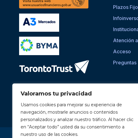
Plazos Fij
Infoinvers
Institucion
Atención a
Acceso
Preguntas
Valoramos tu privacidad
Usamos cookies para mejorar su experiencia de
navegación, mostrarle anuncios o contenidos
personalizados y analizar nuestro tráfico. Al hacer clic
en “Aceptar todo” usted da su consentimiento a
Si asistís a una persona con dificultades visuales para ac
nuestro uso de las cookies.