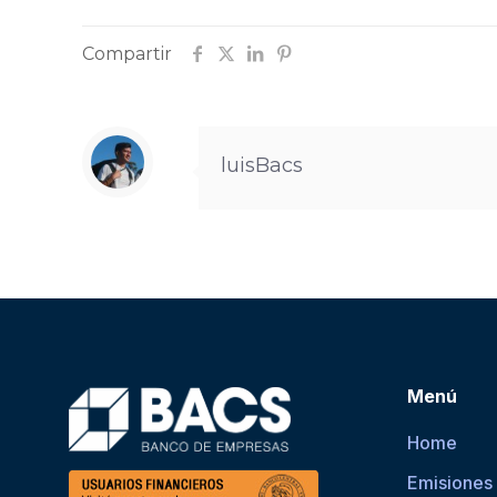
Compartir
luisBacs
Menú
Home
Emisiones