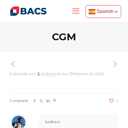
Spanish
CGM
Publicado por
luisBacs
Activo
febrero 24, 2025
Compartir
0
luisBacs