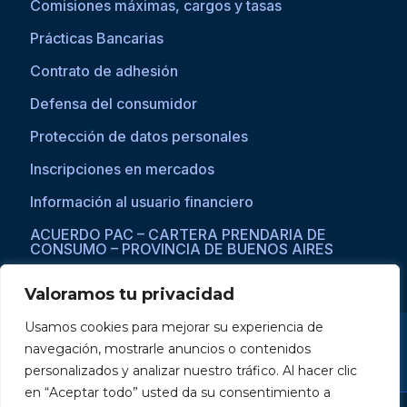
Comisiones máximas, cargos y tasas
Prácticas Bancarias
Contrato de adhesión
Defensa del consumidor
Protección de datos personales
Inscripciones en mercados
Información al usuario financiero
ACUERDO PAC – CARTERA PRENDARIA DE
CONSUMO – PROVINCIA DE BUENOS AIRES
Valoramos tu privacidad
Usamos cookies para mejorar su experiencia de
Si asistís a una persona con dificultades visuales para acceder a la
navegación, mostrarle anuncios o contenidos
web, por favor ingresar a través del explorador Microsoft Edge,
donde se habilita la opción de
reproducción de texto a voz
.
personalizados y analizar nuestro tráfico. Al hacer clic
en “Aceptar todo” usted da su consentimiento a