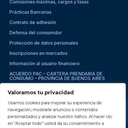
Comisiones máximas, cargos y tasas
Prácticas Bancarias
Contrato de adhesión
Defensa del consumidor
Protección de datos personales
Inscripciones en mercados
Información al usuario financiero
ACUERDO PAC – CARTERA PRENDARIA DE
CONSUMO – PROVINCIA DE BUENOS AIRES
Valoramos tu privacidad
Usamos cookies para mejorar su experiencia de
Si asistís a una persona con dificultades visuales para acceder a la
navegación, mostrarle anuncios o contenidos
web, por favor ingresar a través del explorador Microsoft Edge,
donde se habilita la opción de
reproducción de texto a voz
.
personalizados y analizar nuestro tráfico. Al hacer clic
en “Aceptar todo” usted da su consentimiento a