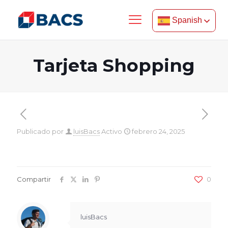
Spanish
Tarjeta Shopping
Publicado por
luisBacs
Activo
febrero 24, 2025
Compartir
0
luisBacs