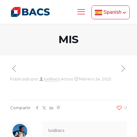
Spanish
MIS
Publicado por
luisBacs
Activo
febrero 24, 2025
Compartir
0
luisBacs