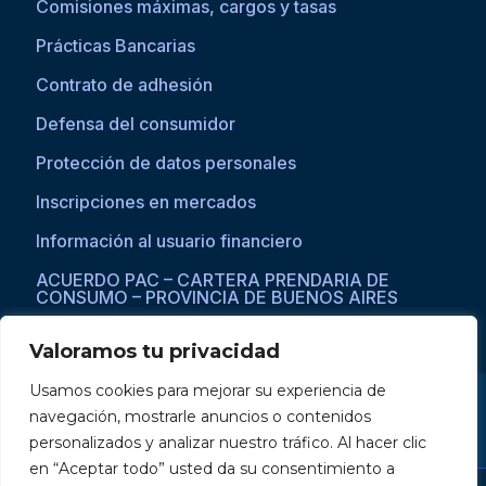
Comisiones máximas, cargos y tasas
Prácticas Bancarias
Contrato de adhesión
Defensa del consumidor
Protección de datos personales
Inscripciones en mercados
Información al usuario financiero
ACUERDO PAC – CARTERA PRENDARIA DE
CONSUMO – PROVINCIA DE BUENOS AIRES
Valoramos tu privacidad
Usamos cookies para mejorar su experiencia de
Si asistís a una persona con dificultades visuales para acceder a la
navegación, mostrarle anuncios o contenidos
web, por favor ingresar a través del explorador Microsoft Edge,
donde se habilita la opción de
reproducción de texto a voz
.
personalizados y analizar nuestro tráfico. Al hacer clic
en “Aceptar todo” usted da su consentimiento a