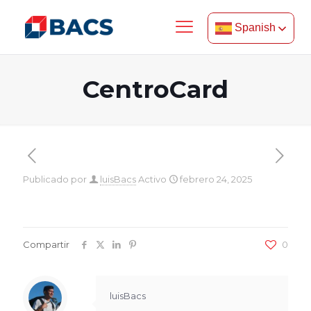
Spanish
CentroCard
Publicado por
luisBacs
Activo
febrero 24, 2025
Compartir
0
luisBacs