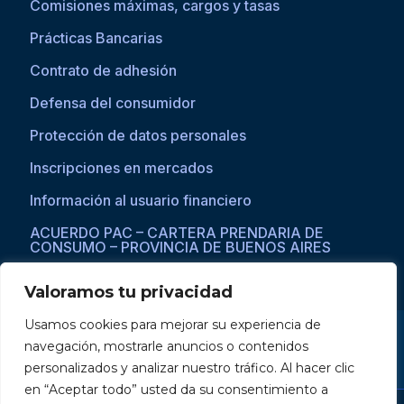
Comisiones máximas, cargos y tasas
Prácticas Bancarias
Contrato de adhesión
Defensa del consumidor
Protección de datos personales
Inscripciones en mercados
Información al usuario financiero
ACUERDO PAC – CARTERA PRENDARIA DE
CONSUMO – PROVINCIA DE BUENOS AIRES
Valoramos tu privacidad
Usamos cookies para mejorar su experiencia de
Si asistís a una persona con dificultades visuales para acceder a la
navegación, mostrarle anuncios o contenidos
web, por favor ingresar a través del explorador Microsoft Edge,
donde se habilita la opción de
reproducción de texto a voz
.
personalizados y analizar nuestro tráfico. Al hacer clic
en “Aceptar todo” usted da su consentimiento a