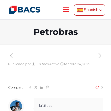
Spanish
Petrobras
Publicado por
luisBacs
Activo
febrero 24, 2025
Compartir
0
luisBacs