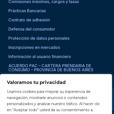
Comisiones máximas, cargos y tasas
Prácticas Bancarias
Contrato de adhesión
Defensa del consumidor
Protección de datos personales
Inscripciones en mercados
Información al usuario financiero
ACUERDO PAC – CARTERA PRENDARIA DE
CONSUMO – PROVINCIA DE BUENOS AIRES
Valoramos tu privacidad
Usamos cookies para mejorar su experiencia de
Si asistís a una persona con dificultades visuales para acceder a la
navegación, mostrarle anuncios o contenidos
web, por favor ingresar a través del explorador Microsoft Edge,
donde se habilita la opción de
reproducción de texto a voz
.
personalizados y analizar nuestro tráfico. Al hacer clic
en “Aceptar todo” usted da su consentimiento a