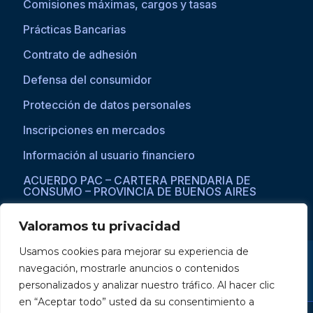
Comisiones máximas, cargos y tasas
Prácticas Bancarias
Contrato de adhesión
Defensa del consumidor
Protección de datos personales
Inscripciones en mercados
Información al usuario financiero
ACUERDO PAC – CARTERA PRENDARIA DE
CONSUMO – PROVINCIA DE BUENOS AIRES
Valoramos tu privacidad
Usamos cookies para mejorar su experiencia de
Si asistís a una persona con dificultades visuales para acceder a la
navegación, mostrarle anuncios o contenidos
web, por favor ingresar a través del explorador Microsoft Edge,
donde se habilita la opción de
reproducción de texto a voz
.
personalizados y analizar nuestro tráfico. Al hacer clic
en “Aceptar todo” usted da su consentimiento a