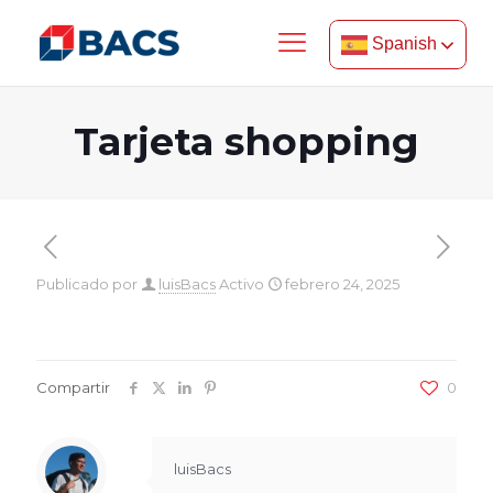
Spanish
Tarjeta shopping
Publicado por
luisBacs
Activo
febrero 24, 2025
Compartir
0
luisBacs