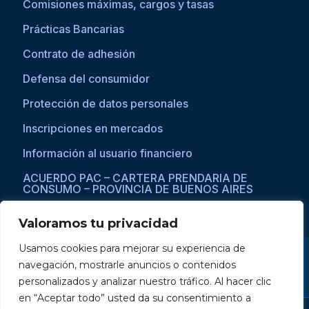
Comisiones máximas, cargos y tasas
Prácticas Bancarias
Contrato de adhesión
Defensa del consumidor
Protección de datos personales
Inscripciones en mercados
Información al usuario financiero
ACUERDO PAC – CARTERA PRENDARIA DE
CONSUMO – PROVINCIA DE BUENOS AIRES
Valoramos tu privacidad
Usamos cookies para mejorar su experiencia de
Si asistís a una persona con dificultades visuales para acceder a la
navegación, mostrarle anuncios o contenidos
web, por favor ingresar a través del explorador Microsoft Edge,
donde se habilita la opción de
reproducción de texto a voz
.
personalizados y analizar nuestro tráfico. Al hacer clic
en “Aceptar todo” usted da su consentimiento a