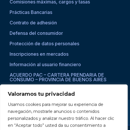
Comisiones máximas, cargos y tasas
Prácticas Bancarias
Contrato de adhesión
Defensa del consumidor
Protección de datos personales
Inscripciones en mercados
Información al usuario financiero
ACUERDO PAC – CARTERA PRENDARIA DE
CONSUMO – PROVINCIA DE BUENOS AIRES
Valoramos tu privacidad
Usamos cookies para mejorar su experiencia de
Si asistís a una persona con dificultades visuales para acceder a la
navegación, mostrarle anuncios o contenidos
web, por favor ingresar a través del explorador Microsoft Edge,
donde se habilita la opción de
reproducción de texto a voz
.
personalizados y analizar nuestro tráfico. Al hacer clic
en “Aceptar todo” usted da su consentimiento a