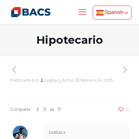
Spanish
Hipotecario
Publicado por
luisBacs
Activo
febrero 24, 2025
Compartir
0
luisBacs