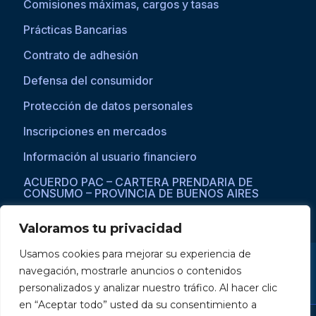
Comisiones máximas, cargos y tasas
Prácticas Bancarias
Contrato de adhesión
Defensa del consumidor
Protección de datos personales
Inscripciones en mercados
Información al usuario financiero
ACUERDO PAC – CARTERA PRENDARIA DE
CONSUMO – PROVINCIA DE BUENOS AIRES
Valoramos tu privacidad
Usamos cookies para mejorar su experiencia de
Si asistís a una persona con dificultades visuales para acceder a la
navegación, mostrarle anuncios o contenidos
web, por favor ingresar a través del explorador Microsoft Edge,
donde se habilita la opción de
reproducción de texto a voz
.
personalizados y analizar nuestro tráfico. Al hacer clic
en “Aceptar todo” usted da su consentimiento a