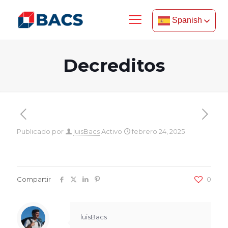
Spanish
Decreditos
Publicado por
luisBacs
Activo
febrero 24, 2025
Compartir
0
luisBacs