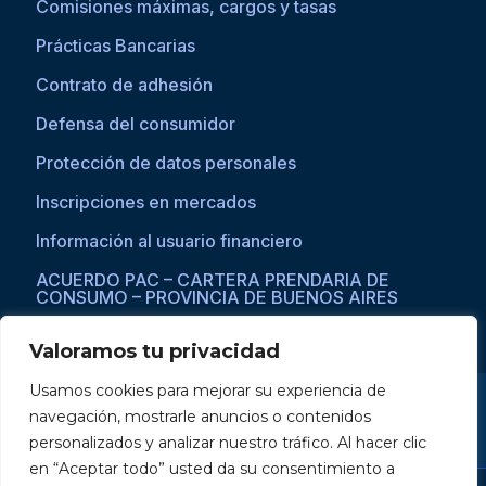
Comisiones máximas, cargos y tasas
Prácticas Bancarias
Contrato de adhesión
Defensa del consumidor
Protección de datos personales
Inscripciones en mercados
Información al usuario financiero
ACUERDO PAC – CARTERA PRENDARIA DE
CONSUMO – PROVINCIA DE BUENOS AIRES
Valoramos tu privacidad
Usamos cookies para mejorar su experiencia de
Si asistís a una persona con dificultades visuales para acceder a la
navegación, mostrarle anuncios o contenidos
web, por favor ingresar a través del explorador Microsoft Edge,
donde se habilita la opción de
reproducción de texto a voz
.
personalizados y analizar nuestro tráfico. Al hacer clic
en “Aceptar todo” usted da su consentimiento a