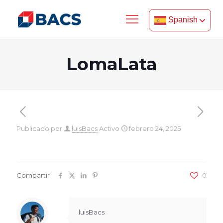
Spanish
LomaLata
Publicado por
luisBacs
Activo
febrero 24, 2025
Compartir
0
luisBacs