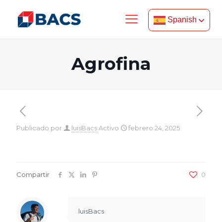
Spanish
Agrofina
Publicado por
luisBacs
Activo
febrero 24, 2025
Compartir
0
luisBacs