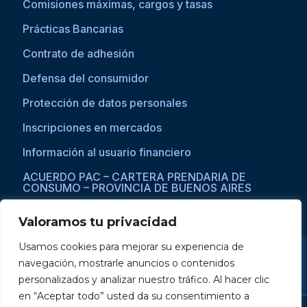
Comisiones máximas, cargos y tasas
Prácticas Bancarias
Contrato de adhesión
Defensa del consumidor
Protección de datos personales
Inscripciones en mercados
Información al usuario financiero
ACUERDO PAC – CARTERA PRENDARIA DE
CONSUMO – PROVINCIA DE BUENOS AIRES
Valoramos tu privacidad
Usamos cookies para mejorar su experiencia de
Si asistís a una persona con dificultades visuales para acceder a la
navegación, mostrarle anuncios o contenidos
web, por favor ingresar a través del explorador Microsoft Edge,
donde se habilita la opción de
reproducción de texto a voz
.
personalizados y analizar nuestro tráfico. Al hacer clic
en “Aceptar todo” usted da su consentimiento a