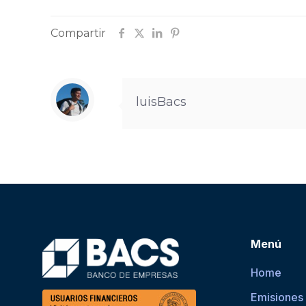
Compartir
luisBacs
Menú
Home
Emisiones