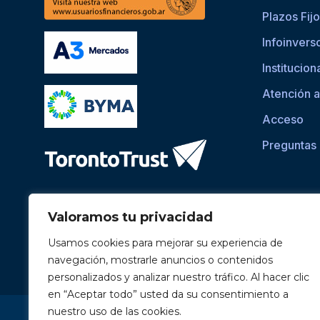
Plazos Fij
Infoinvers
Institucion
Atención a
Acceso
Preguntas
Valoramos tu privacidad
Usamos cookies para mejorar su experiencia de
navegación, mostrarle anuncios o contenidos
personalizados y analizar nuestro tráfico. Al hacer clic
en “Aceptar todo” usted da su consentimiento a
Si asistís a una persona con dificultades visuales para ac
nuestro uso de las cookies.