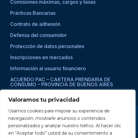
Comisiones máximas, cargos y tasas
Prácticas Bancarias
Contrato de adhesión
Defensa del consumidor
Protección de datos personales
Inscripciones en mercados
Información al usuario financiero
ACUERDO PAC – CARTERA PRENDARIA DE
CONSUMO – PROVINCIA DE BUENOS AIRES
Valoramos tu privacidad
Usamos cookies para mejorar su experiencia de
Si asistís a una persona con dificultades visuales para acceder a la
navegación, mostrarle anuncios o contenidos
web, por favor ingresar a través del explorador Microsoft Edge,
donde se habilita la opción de
reproducción de texto a voz
.
personalizados y analizar nuestro tráfico. Al hacer clic
en “Aceptar todo” usted da su consentimiento a