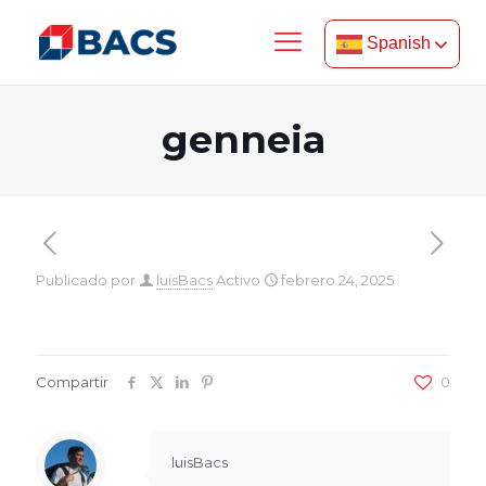
Spanish
genneia
Publicado por
luisBacs
Activo
febrero 24, 2025
Compartir
0
luisBacs