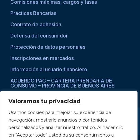
Comisiones máximas, cargos y tasas
Prácticas Bancarias
Contrato de adhesión
Defensa del consumidor
Protección de datos personales
Inscripciones en mercados
Información al usuario financiero
ACUERDO PAC – CARTERA PRENDARIA DE
CONSUMO – PROVINCIA DE BUENOS AIRES
Valoramos tu privacidad
Usamos cookies para mejorar su experiencia de
Si asistís a una persona con dificultades visuales para acceder a la
navegación, mostrarle anuncios o contenidos
web, por favor ingresar a través del explorador Microsoft Edge,
donde se habilita la opción de
reproducción de texto a voz
.
personalizados y analizar nuestro tráfico. Al hacer clic
en “Aceptar todo” usted da su consentimiento a