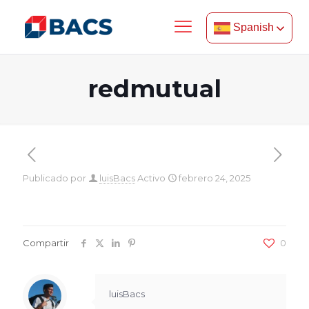
Spanish
redmutual
Publicado por
luisBacs
Activo
febrero 24, 2025
Compartir
0
luisBacs