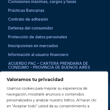
Comisiones máximas, cargos y tasas
Prácticas Bancarias
Contrato de adhesión
Defensa del consumidor
Protección de datos personales
Inscripciones en mercados
Información al usuario financiero
ACUERDO PAC – CARTERA PRENDARIA DE
CONSUMO – PROVINCIA DE BUENOS AIRES
Valoramos tu privacidad
Usamos cookies para mejorar su experiencia de
Si asistís a una persona con dificultades visuales para acceder a la
navegación, mostrarle anuncios o contenidos
web, por favor ingresar a través del explorador Microsoft Edge,
donde se habilita la opción de
reproducción de texto a voz
.
personalizados y analizar nuestro tráfico. Al hacer clic
en “Aceptar todo” usted da su consentimiento a