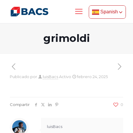
Spanish
grimoldi
Publicado por
luisBacs
Activo
febrero 24, 2025
Compartir
0
luisBacs