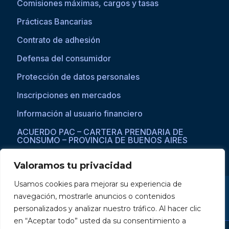
Comisiones máximas, cargos y tasas
Prácticas Bancarias
Contrato de adhesión
Defensa del consumidor
Protección de datos personales
Inscripciones en mercados
Información al usuario financiero
ACUERDO PAC – CARTERA PRENDARIA DE
CONSUMO – PROVINCIA DE BUENOS AIRES
Valoramos tu privacidad
Usamos cookies para mejorar su experiencia de
Si asistís a una persona con dificultades visuales para acceder a la
navegación, mostrarle anuncios o contenidos
web, por favor ingresar a través del explorador Microsoft Edge,
donde se habilita la opción de
reproducción de texto a voz
.
personalizados y analizar nuestro tráfico. Al hacer clic
en “Aceptar todo” usted da su consentimiento a