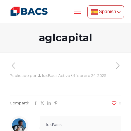
Spanish
aglcapital
Publicado por
luisBacs
Activo
febrero 24, 2025
Compartir
0
luisBacs