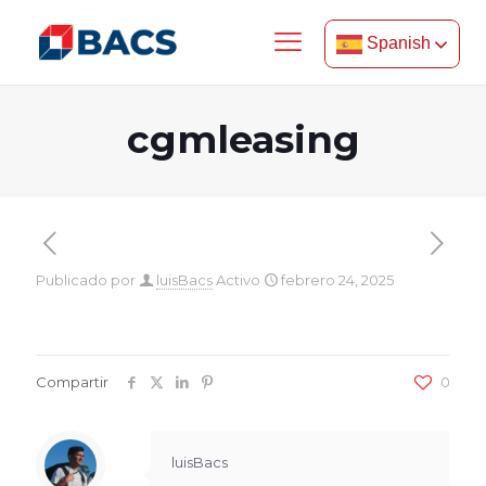
Spanish
cgmleasing
Publicado por
luisBacs
Activo
febrero 24, 2025
Compartir
0
luisBacs