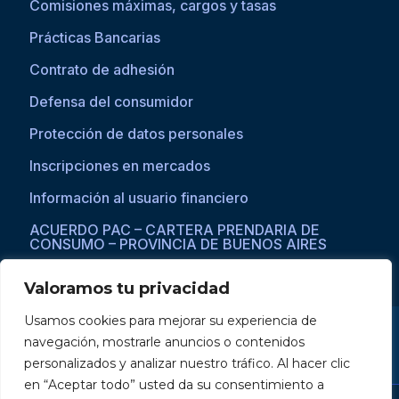
Comisiones máximas, cargos y tasas
Prácticas Bancarias
Contrato de adhesión
Defensa del consumidor
Protección de datos personales
Inscripciones en mercados
Información al usuario financiero
ACUERDO PAC – CARTERA PRENDARIA DE
CONSUMO – PROVINCIA DE BUENOS AIRES
Valoramos tu privacidad
Usamos cookies para mejorar su experiencia de
Si asistís a una persona con dificultades visuales para acceder a la
navegación, mostrarle anuncios o contenidos
web, por favor ingresar a través del explorador Microsoft Edge,
donde se habilita la opción de
reproducción de texto a voz
.
personalizados y analizar nuestro tráfico. Al hacer clic
en “Aceptar todo” usted da su consentimiento a