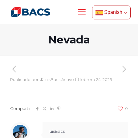
Spanish
Nevada
Publicado por
luisBacs
Activo
febrero 24, 2025
Compartir
0
luisBacs