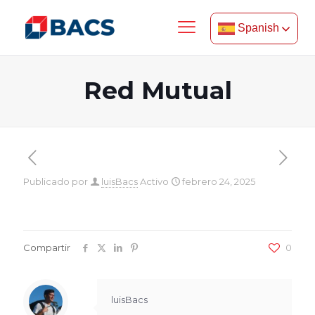
Spanish
Red Mutual
Publicado por
luisBacs
Activo
febrero 24, 2025
Compartir
0
luisBacs