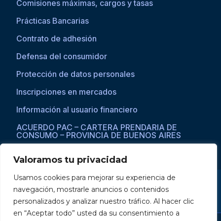
Comisiones máximas, cargos y tasas
Prácticas Bancarias
Contrato de adhesión
Defensa del consumidor
Protección de datos personales
Inscripciones en mercados
Información al usuario financiero
ACUERDO PAC – CARTERA PRENDARIA DE
CONSUMO – PROVINCIA DE BUENOS AIRES
Valoramos tu privacidad
Usamos cookies para mejorar su experiencia de
Si asistís a una persona con dificultades visuales para acceder a la
navegación, mostrarle anuncios o contenidos
web, por favor ingresar a través del explorador Microsoft Edge,
donde se habilita la opción de
reproducción de texto a voz
.
personalizados y analizar nuestro tráfico. Al hacer clic
en “Aceptar todo” usted da su consentimiento a