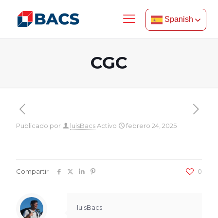
Spanish
CGC
Publicado por
luisBacs
Activo
febrero 24, 2025
Compartir
0
luisBacs