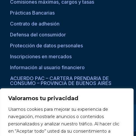
Comisiones máximas, cargos y tasas
Prácticas Bancarias
Contrato de adhesión
Defensa del consumidor
Protección de datos personales
Inscripciones en mercados
Información al usuario financiero
ACUERDO PAC – CARTERA PRENDARIA DE
CONSUMO – PROVINCIA DE BUENOS AIRES
Valoramos tu privacidad
Usamos cookies para mejorar su experiencia de
Si asistís a una persona con dificultades visuales para acceder a la
navegación, mostrarle anuncios o contenidos
web, por favor ingresar a través del explorador Microsoft Edge,
donde se habilita la opción de
reproducción de texto a voz
.
personalizados y analizar nuestro tráfico. Al hacer clic
en “Aceptar todo” usted da su consentimiento a