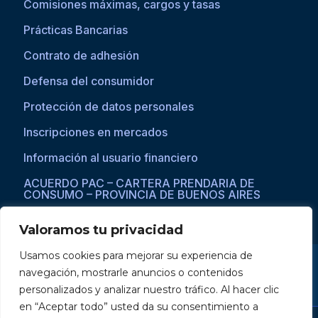
Comisiones máximas, cargos y tasas
Prácticas Bancarias
Contrato de adhesión
Defensa del consumidor
Protección de datos personales
Inscripciones en mercados
Información al usuario financiero
ACUERDO PAC – CARTERA PRENDARIA DE
CONSUMO – PROVINCIA DE BUENOS AIRES
Valoramos tu privacidad
Usamos cookies para mejorar su experiencia de
Si asistís a una persona con dificultades visuales para acceder a la
navegación, mostrarle anuncios o contenidos
web, por favor ingresar a través del explorador Microsoft Edge,
donde se habilita la opción de
reproducción de texto a voz
.
personalizados y analizar nuestro tráfico. Al hacer clic
en “Aceptar todo” usted da su consentimiento a