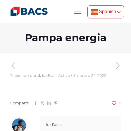
Spanish
Pampa energia
Publicado por
luisBacs
Activo
febrero 24, 2025
Compartir
0
luisBacs